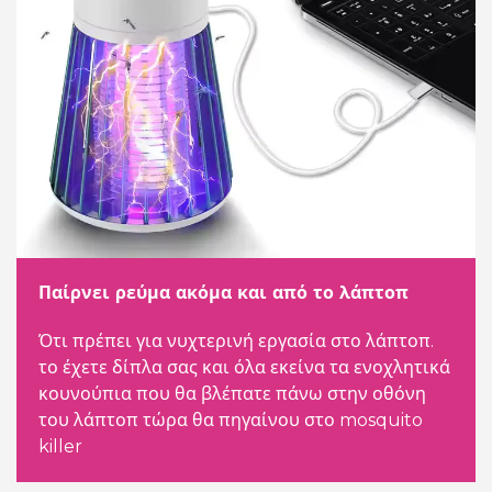
Παίρνει ρεύμα ακόμα και από το λάπτοπ
Ότι πρέπει για νυχτερινή εργασία στο λάπτοπ.
το έχετε δίπλα σας και όλα εκείνα τα ενοχλητικά
κουνούπια που θα βλέπατε πάνω στην οθόνη
του λάπτοπ τώρα θα πηγαίνου στο mosquito
killer