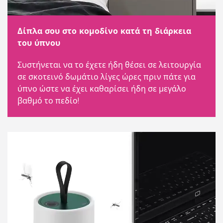
Δίπλα σου στο κομοδίνο κατά τη διάρκεια
του ύπνου
Συστήνεται να το έχετε ήδη θέσει σε λειτουργία
σε σκοτεινό δωμάτιο λίγες ώρες πριν πάτε για
ύπνο ώστε να έχει καθαρίσει ήδη σε μεγάλο
βαθμό το πεδίο!