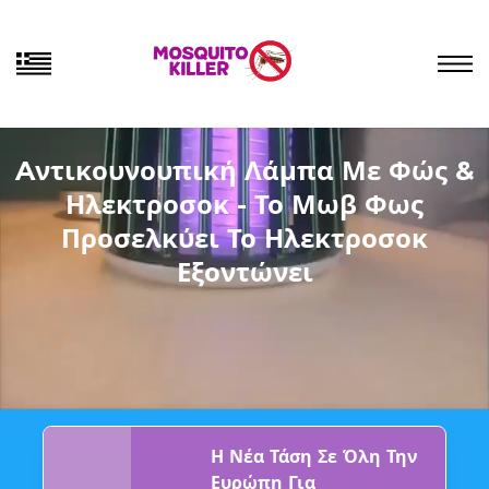
Aντικουνουπική Λάμπα Με Φώς &
Ηλεκτροσοκ - Το Μωβ Φως
Προσελκύει Το Ηλεκτροσοκ
Εξοντώνει
Η Νέα Τάση Σε Όλη Την
Ευρώπη Για