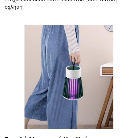
όχληση!